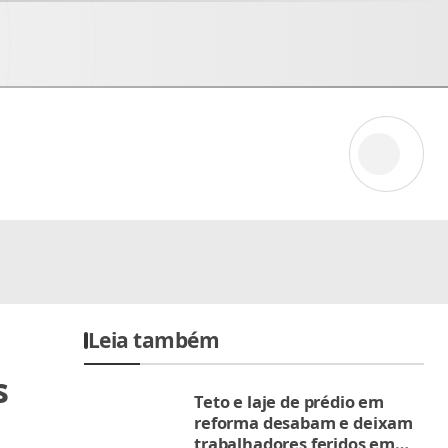
Leia também
s
Teto e laje de prédio em
reforma desabam e deixam
trabalhadores feridos em