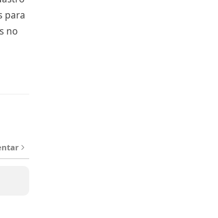
s para
s no
ntar