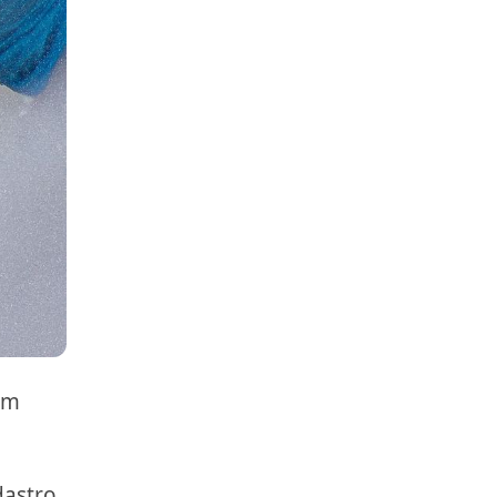
om
dastro