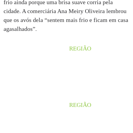
frio ainda porque uma brisa suave corria pela
cidade. A comerciária Ana Meiry Oliveira lembrou
que os avós dela “sentem mais frio e ficam em casa
agasalhados”.
REGIÃO
CÂNION DO RIO
POTY, EM CRATEÚS,
E RIACHO DA
MATINHA, NO CRATO,
RECEBEM
PROTEÇÃO
AMBIENTAL LEGAL
REGIÃO
HISTÓRIAS DE
PESCADOR:
SOBREVIVER A
NAUFRÁGIO E