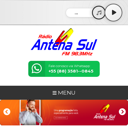
...
Fale conosco via Whatsapp:
+55 (88) 3581--0845
MENU